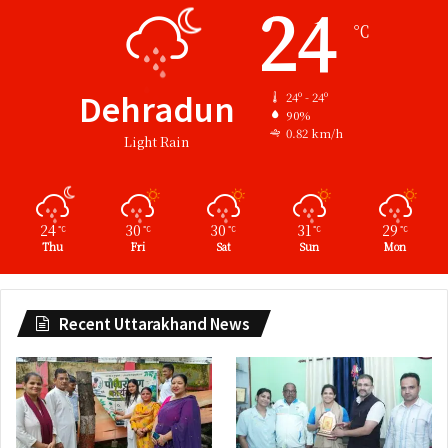
24
℃
Dehradun
24º - 24º
90%
0.82 km/h
Light Rain
24
30
30
31
29
℃
℃
℃
℃
℃
Thu
Fri
Sat
Sun
Mon
Recent Uttarakhand News