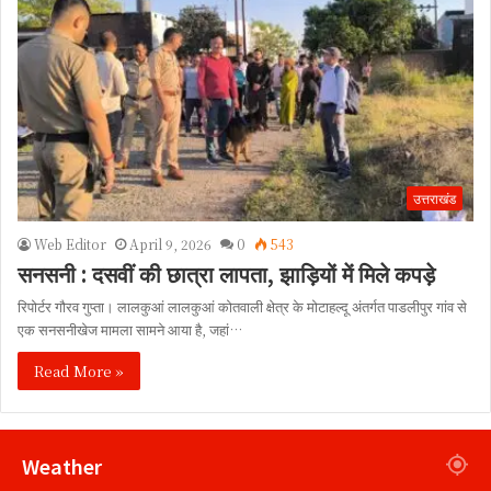
उत्तराखंड
Web Editor
April 9, 2026
0
543
सनसनी : दसवीं की छात्रा लापता, झाड़ियों में मिले कपड़े
रिपोर्टर गौरव गुप्ता। लालकुआं लालकुआं कोतवाली क्षेत्र के मोटाहल्दू अंतर्गत पाडलीपुर गांव से
एक सनसनीखेज मामला सामने आया है, जहां…
Read More »
Weather