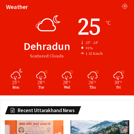
Weather
25
℃
Dehradun
25º - 24º
91%
1.32 km/h
Scattered Clouds
25
28
28
26
30
℃
℃
℃
℃
℃
Mon
Tue
Wed
Thu
Fri
Recent Uttarakhand News