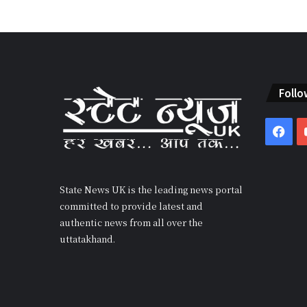
Follo
Fac
State News UK is the leading news portal
committed to provide latest and
authentic news from all over the
uttatakhand.