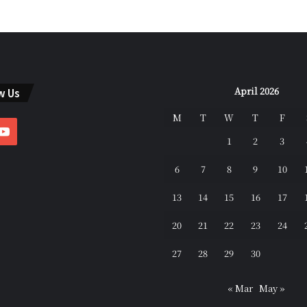
April 2026
w Us
M
T
W
T
F
ebook
YouTube
1
2
3
6
7
8
9
10
13
14
15
16
17
20
21
22
23
24
27
28
29
30
« Mar
May »