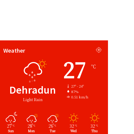
Weather
27
℃
Dehradun
27º - 24º
87%
0.51 km/h
Light Rain
27
28
26
32
32
℃
℃
℃
℃
℃
Sun
Mon
Tue
Wed
Thu