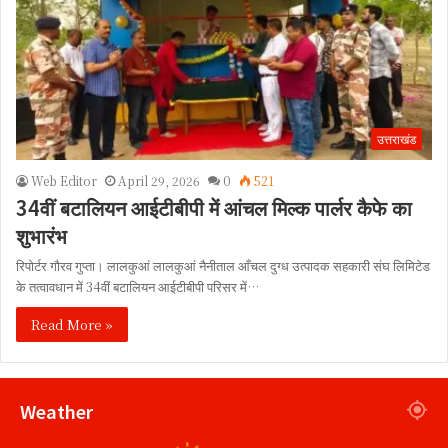
उत्तराखंड
Web Editor
April 29, 2026
0
521
34वीं बटालियन आईटीबीपी में आंचल मिल्क पार्लर कैफे का
शुभारंभ
रिपोर्टर गौरव गुप्ता। लालकुआं लालकुआं नैनीताल आँचल दुग्ध उत्पादक सहकारी संघ लिमिटेड
के तत्वावधान में 34वीं बटालियन आईटीबीपी परिसर में…
Read More »
Weather