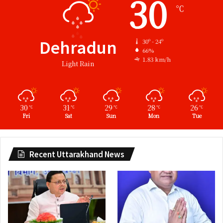
30
℃
Dehradun
30º - 24º
66%
1.83 km/h
Light Rain
30
31
29
28
26
℃
℃
℃
℃
℃
Fri
Sat
Sun
Mon
Tue
Recent Uttarakhand News