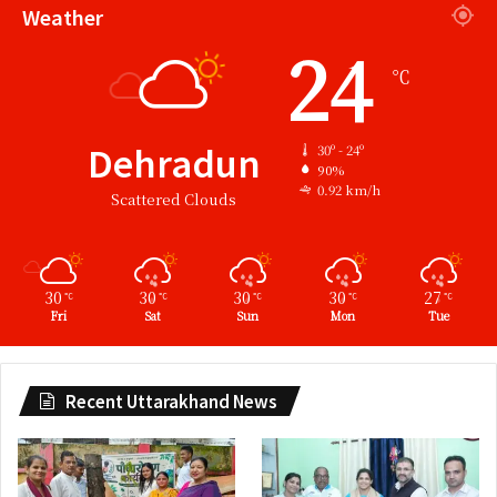
Weather
24
℃
Dehradun
30º - 24º
90%
0.92 km/h
Scattered Clouds
30
30
30
30
27
℃
℃
℃
℃
℃
Fri
Sat
Sun
Mon
Tue
Recent Uttarakhand News