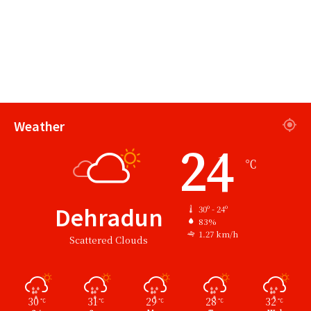
Weather
24
℃
Dehradun
30º - 24º
83%
1.27 km/h
Scattered Clouds
30
31
29
28
32
℃
℃
℃
℃
℃