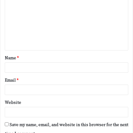
o
m
m
e
n
t
Name
*
*
Email
*
Website
Save my name, email, and website in this browser for the next