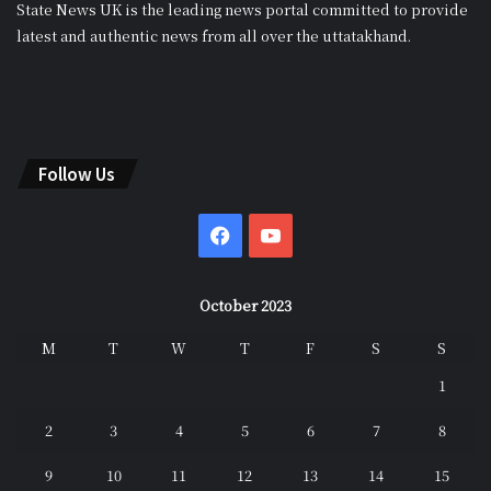
State News UK is the leading news portal committed to provide
latest and authentic news from all over the uttatakhand.
Follow Us
Facebook
YouTube
October 2023
M
T
W
T
F
S
S
1
2
3
4
5
6
7
8
9
10
11
12
13
14
15