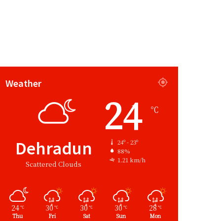
Weather
24
℃
Dehradun
24º - 23º
88%
1.21 km/h
Scattered Clouds
24
30
30
30
28
℃
℃
℃
℃
℃
Thu
Fri
Sat
Sun
Mon