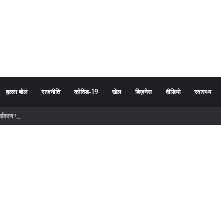
हल्ला बोल
राजनीति
कोविड-19
खेल
बिज़नेस
वीडियो
स्वास्थ्य
र्यावरण संरक्षण का दिया संदेश