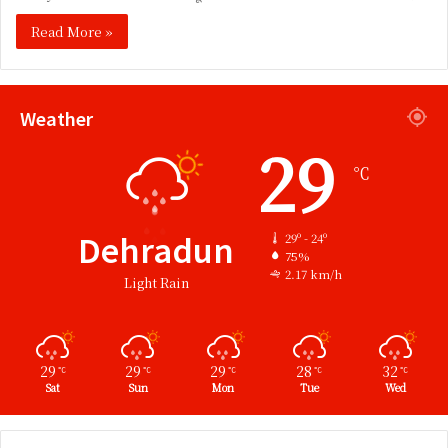
Read More »
Weather
29
℃
Dehradun
29º - 24º
75%
2.17 km/h
Light Rain
29
29
29
28
32
℃
℃
℃
℃
℃
Sat
Sun
Mon
Tue
Wed