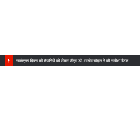
स्वतंत्रता दिवस की तैयारियों को लेकर डीएम डॉ. आशीष चौहान ने की समीक्षा बैठक