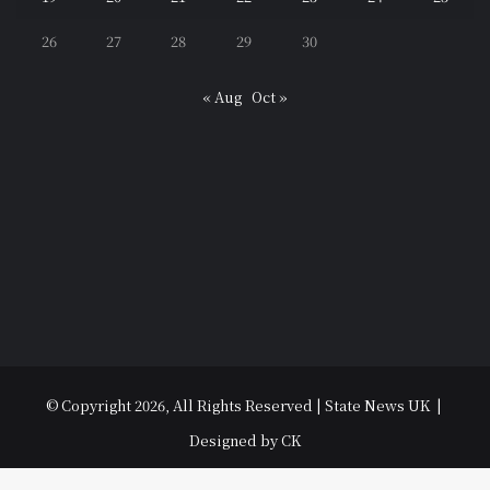
26
27
28
29
30
« Aug
Oct »
© Copyright 2026, All Rights Reserved | State News UK |
Designed by CK
विधानसभा चुनाव 2022
उत्तराखंड
उत्तर प्रदेश
धर्म-संस्कृति
राजनीति
पर्यटन