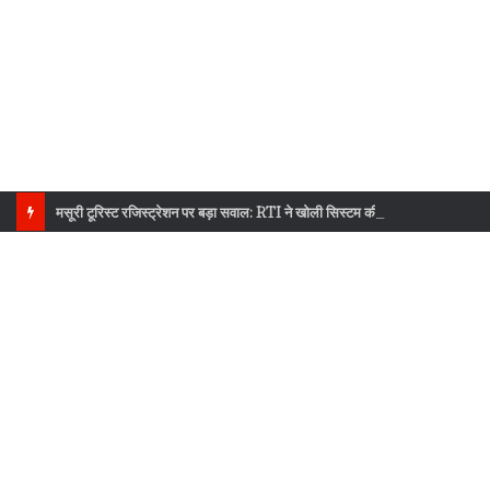
मसूरी टूरिस्ट रजिस्ट्रेशन पर बड़ा सवाल: RTI ने खोली सिस्टम की पोल!