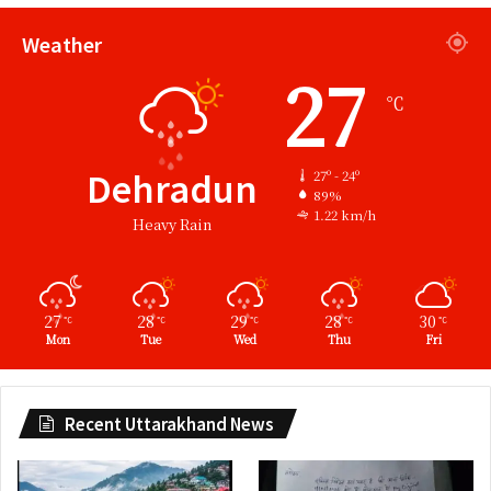
Weather
27
℃
Dehradun
27º - 24º
89%
1.22 km/h
Heavy Rain
27
28
29
28
30
℃
℃
℃
℃
℃
Mon
Tue
Wed
Thu
Fri
Recent Uttarakhand News