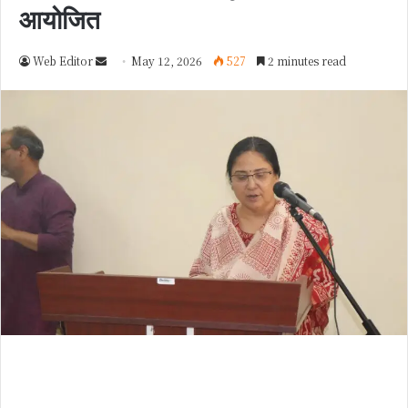
आयोजित
Web Editor
S
May 12, 2026
527
2 minutes read
e
n
d
a
n
e
m
a
i
l