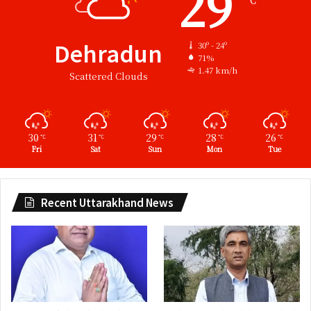
29
Dehradun
30º - 24º
71%
1.47 km/h
Scattered Clouds
30
31
29
28
26
℃
℃
℃
℃
℃
Fri
Sat
Sun
Mon
Tue
Recent Uttarakhand News