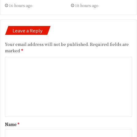
16 hours ago
18 hours ago
Leave a Reply
Your email address will not be published.
Required fields are
marked
*
C
o
m
m
e
n
t
Name
*
*