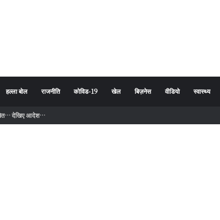
हल्ला बोल
राजनीति
कोविड-19
खेल
बिज़नेस
वीडियो
स्वास्थ्य
लिए खुलने जा रहा बड़ा मौका, जानिए क्या है खास?