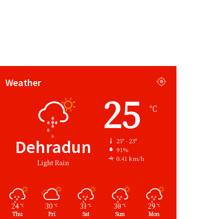
Weather
25
℃
Dehradun
25º - 23º
91%
0.41 km/h
Light Rain
24
30
31
30
29
℃
℃
℃
℃
℃
Thu
Fri
Sat
Sun
Mon