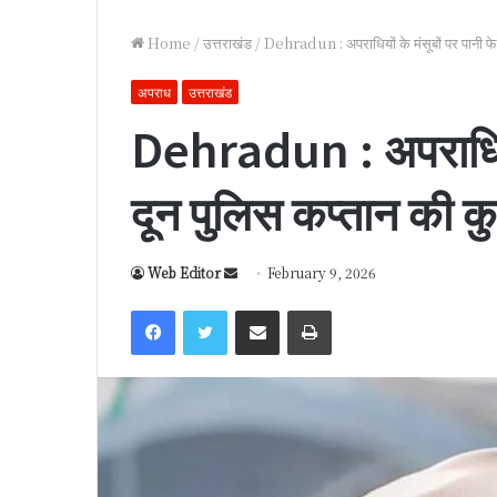
Home
/
उत्तराखंड
/
Dehradun : अपराधियों के मंसूबों पर पानी फ
अपराध
उत्तराखंड
Dehradun : अपराधियों 
दून पुलिस कप्तान की 
Web Editor
S
February 9, 2026
e
Facebook
Twitter
Share via Email
Print
n
d
a
n
e
m
a