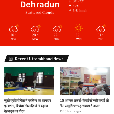
Dehradun
30º - 23º
89%
1.42 km/h
Scattered Clouds
30
28
25
32
31
℃
℃
℃
℃
℃
Sun
Mon
Tue
Wed
Thu
Recent Uttarakhand News
जूडो प्रतियोगिता में प्रतिभा का शानदार
15 अगस्त तक ई-केवाईसी नहीं कराई तो
प्रदर्शन, विजेता खिलाड़ियों ने बढ़ाया
गैस आपूर्ति पर पड़ सकता है असर
देहरादून का गौरव
10 hours ago