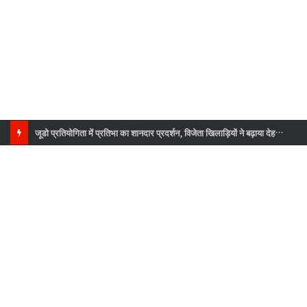
जूडो प्रतियोगिता में प्रतिभा का शानदार प्रदर्शन, विजेता खिलाड़ियों ने बढ़ाया देहरादून का गौरव