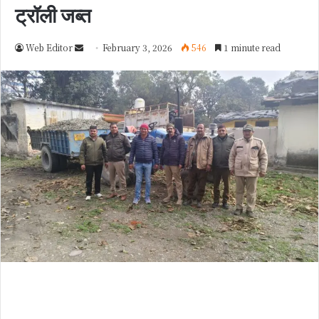
ट्रॉली जब्त
Web Editor
S
February 3, 2026
546
1 minute read
e
n
d
a
n
e
m
a
i
l