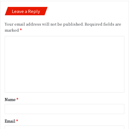
Leave a Reply
Your email address will not be published.
Required fields are
marked
*
C
o
m
m
e
n
t
Name
*
*
Email
*