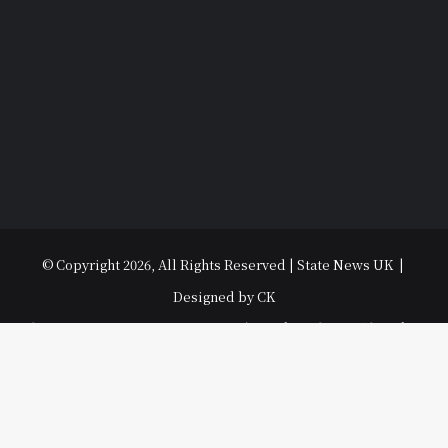
© Copyright 2026, All Rights Reserved | State News UK |
Designed by CK
विधानसभा चुनाव 2022
उत्तराखंड
उत्तर प्रदेश
धर्म-संस्कृति
राजनीति
पर्यटन
मनोरंजन
अपराध
हल्ला बोल
मौसम
अजब गजब
युथ
Contact Us
Ba
Facebook
YouTube
to