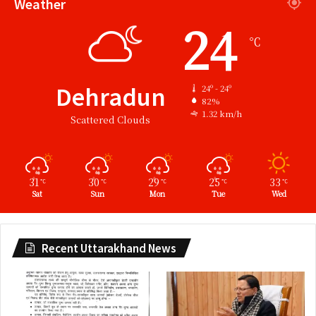
Weather
24
℃
Dehradun
24º - 24º
82%
1.32 km/h
Scattered Clouds
31
30
29
25
33
℃
℃
℃
℃
℃
Sat
Sun
Mon
Tue
Wed
Recent Uttarakhand News