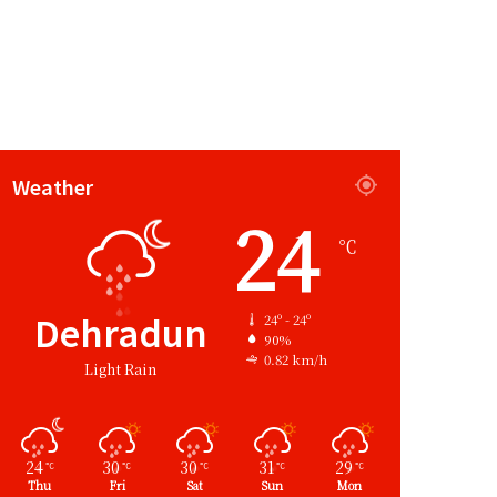
Weather
24
℃
Dehradun
24º - 24º
90%
0.82 km/h
Light Rain
24
30
30
31
29
℃
℃
℃
℃
℃
Thu
Fri
Sat
Sun
Mon