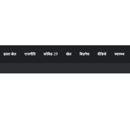
हल्ला बोल
राजनीति
कोविड-19
खेल
बिज़नेस
वीडियो
स्वास्थ्य
र्यावरण संरक्षण का दिया संदेश