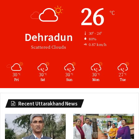
26
℃
Dehradun
30º - 24º
80%
0.87 km/h
Scattered Clouds
30
30
30
30
27
℃
℃
℃
℃
℃
Fri
Sat
Sun
Mon
Tue
Recent Uttarakhand News