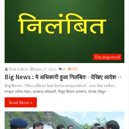
Uncategorized
Web Editor
June 27, 2025
0
995
Big News : ये अधिकारी हुआ निलंबित…देखिए आदेश…
Big News : This officer has been suspended…see the order…
एत्तद्वारा ललित मोहन, उपखण्ड अधिकारी, विद्युत वितरण उपखण्ड, दोराहा (विद्युत…
Read More »