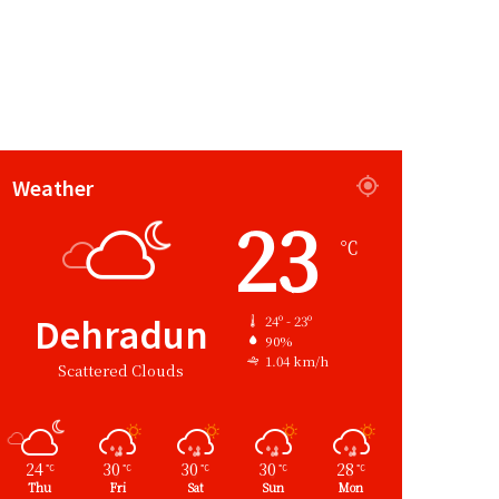
Weather
23
℃
Dehradun
24º - 23º
90%
1.04 km/h
Scattered Clouds
24
30
30
30
28
℃
℃
℃
℃
℃
Thu
Fri
Sat
Sun
Mon