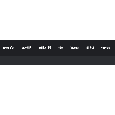
हल्ला बोल
राजनीति
कोविड-19
खेल
बिज़नेस
वीडियो
स्वास्थ्य
र्यावरण संरक्षण का दिया संदेश