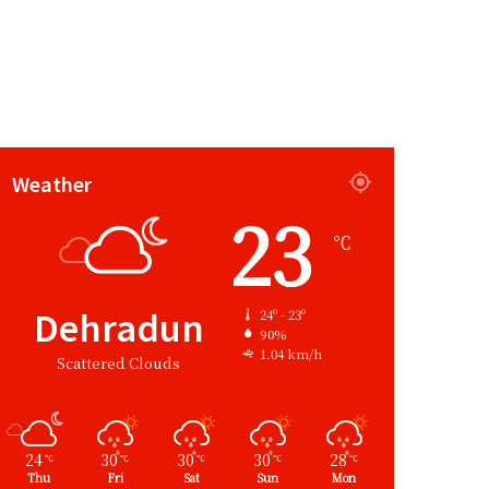
Weather
23
℃
Dehradun
24º - 23º
90%
1.04 km/h
Scattered Clouds
24
30
30
30
28
℃
℃
℃
℃
℃
Thu
Fri
Sat
Sun
Mon