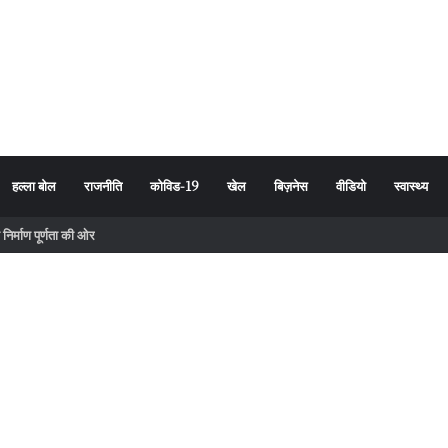
हल्ला बोल
राजनीति
कोविड-19
खेल
बिज़नेस
वीडियो
स्वास्थ्य
ा निर्माण पूर्णता की ओर