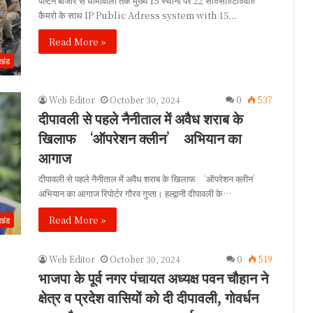
पल्टन बाजार से धामावाला तक मुख्य 15 स्थानों पर 22 सी०सी०टी०वी०
कैमरो के साथ IP Public Adress system with 15…
Read More »
ाखंड
Web Editor
October 30, 2024
0
537
दीपावली से पहले नैनीताल में अवैध शराब के
खिलाफ ‘ऑपरेशन क्लीन’ अभियान का
आगाज
दीपावली से पहले नैनीताल में अवैध शराब के खिलाफ ‘ऑपरेशन क्लीन’
अभियान का आगाज रिपोर्टर गौरव गुप्ता। हल्द्वानी दीपावली के…
Read More »
ाखंड
Web Editor
October 30, 2024
0
519
भाजपा के पूर्व नगर पंचायत अध्यक्ष पवन चौहान ने
क्षेत्र व प्रदेश वासियों को दी दीपावली, गोवर्धन