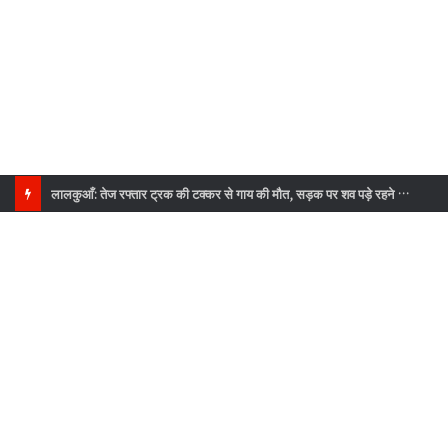
लालकुआँ: तेज रफ्तार ट्रक की टक्कर से गाय की मौत, सड़क पर शव पड़े रहने से लोगों में फूटा गुस्सा