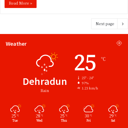
Read More »
Next page
Weather
25
℃
Dehradun
25º - 24º
97%
1.23 km/h
Rain
25
28
25
30
29
℃
℃
℃
℃
℃
Tue
Wed
Thu
Fri
Sat