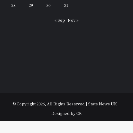
28
29
30
31
« Sep
Nov »
© Copyright 2026, All Rights Reserved | State News UK |
Designed by CK
विधानसभा चुनाव 2022
उत्तराखंड
उत्तर प्रदेश
धर्म-संस्कृति
राजनीति
पर्यटन
मनोरंजन
अपराध
हल्ला बोल
मौसम
अजब गजब
युथ
Contact Us