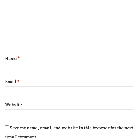
o
m
m
e
n
t
Name
*
*
Email
*
Website
Save my name, email, and website in this browser for the next
time I comment.