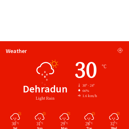
Weather
30
℃
Dehradun
30º - 24º
66%
1.6 km/h
Light Rain
30
31
29
28
32
℃
℃
℃
℃
℃
Sat
Sun
Mon
Tue
Wed