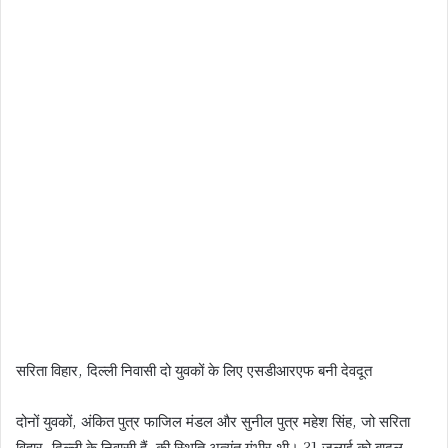
सरिता विहार, दिल्ली निवासी दो युवकों के लिए एसडीआरएफ बनी देवदूत
दोनों युवकों, अंकित पुत्र फाजिल मंडल और सुनील पुत्र महेश सिंह, जो सरिता
विहार, दिल्ली के निवासी हैं, की स्थिति अत्यंत गंभीर थी। 31 जुलाई को बादल