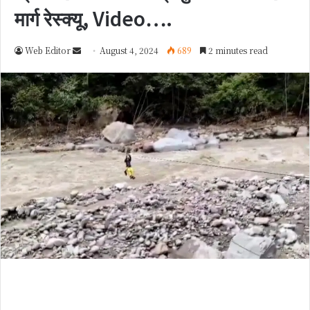
मार्ग रेस्क्यू, Video….
Web Editor
S
August 4, 2024
689
2 minutes read
e
n
d
a
n
e
m
a
i
l