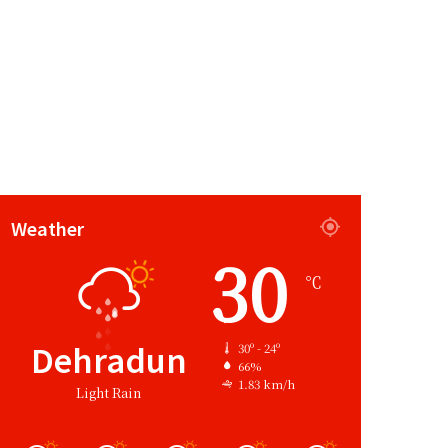
Weather
30
℃
Dehradun
30º - 24º
66%
1.83 km/h
Light Rain