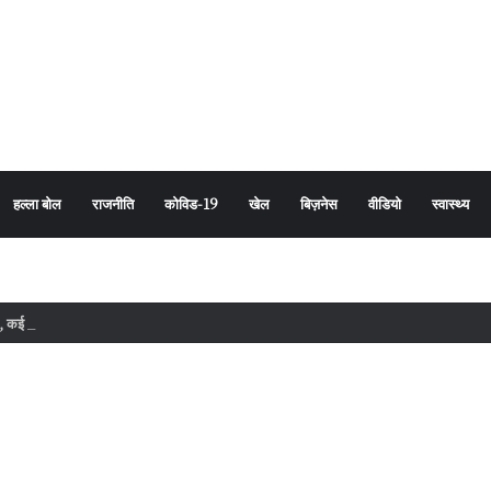
हल्ला बोल
राजनीति
कोविड-19
खेल
बिज़नेस
वीडियो
स्वास्थ्य
कई अहम मुद्दों पर हो सकता है फैसला