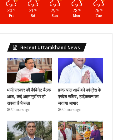
30
31
29
28
26
℃
℃
℃
℃
℃
Fri
Sat
Sun
Mon
Tue
Recent Uttarakhand News
धामी सरकार की कैबिनेट बैठक
इन्दर पाल आर्य बने कांग्रेस के
आज, कई अहम मुद्दों पर हो
प्रदेश सचिव, हाईकमान का
सकता है फैसला
जताया आभार
5 hours ago
6 hours ago