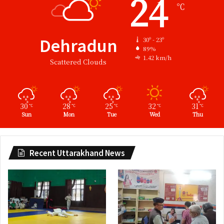
24
℃
Dehradun
30º - 23º
89%
1.42 km/h
Scattered Clouds
30
28
25
32
31
℃
℃
℃
℃
℃
Sun
Mon
Tue
Wed
Thu
Recent Uttarakhand News