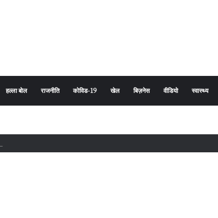
हल्ला बोल
राजनीति
कोविड-19
खेल
बिज़नेस
वीडियो
स्वास्थ्य
 संस्कारयुक्त शिक्षा और नवाचार से होगा राष्ट्र निर्माण