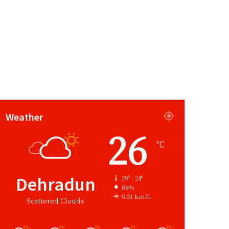
Weather
26
℃
Dehradun
29º - 24º
86%
0.51 km/h
Scattered Clouds