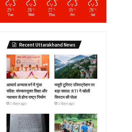
29
28
27
30
28
℃
℃
℃
℃
℃
Tue
Wed
Thu
Fri
Sat
Recent Uttarakhand News
आचार्य अभ्यास वर्ग में गूंजा
मसूरी टूरिस्ट रजिस्ट्रेशन पर
संदेश: संस्कारयुक्त शिक्षा और
बड़ा सवाल: RTI ने खोली
नवाचार से होगा राष्ट्र निर्माण
सिस्टम की पोल!
2 days ago
2 days ago