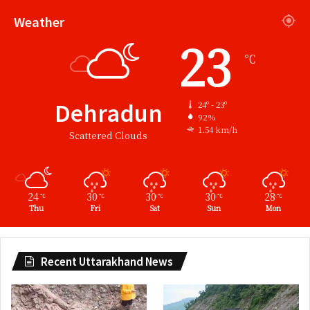
Weather
23
℃
Dehradun
24º - 23º
92%
1.54 km/h
Scattered Clouds
24
30
30
30
28
℃
℃
℃
℃
℃
Thu
Fri
Sat
Sun
Mon
Recent Uttarakhand News