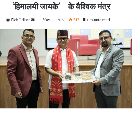
‘हिमालयी जायके’ के वैश्विक मंत्र
Web Editor
S
May 11, 2026
512
1 minute read
e
n
d
a
n
e
m
a
i
l