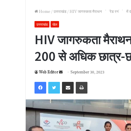
Home
/
उत्तराखंड
/
HIV जागरुकता मैराथन ‘‘रेड रन’’ में दौड़
उत्तराखंड
खेल
HIV जागरुकता मैराथ
200 से अधिक छात्र-छा
Web Editor
S
September 30, 2023
e
Facebook
Twitter
Share via Email
Print
n
d
a
n
e
m
a