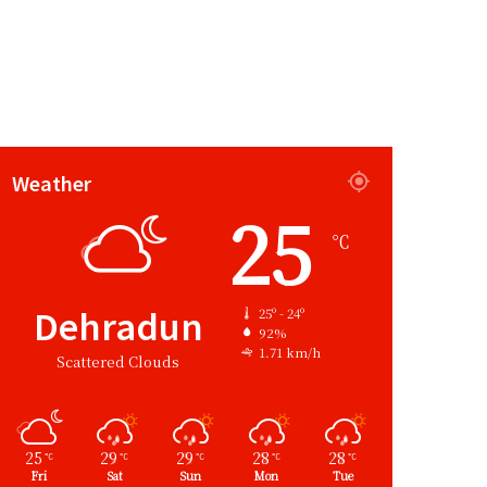
Weather
25
℃
Dehradun
25º - 24º
92%
1.71 km/h
Scattered Clouds
25
29
29
28
28
℃
℃
℃
℃
℃
Fri
Sat
Sun
Mon
Tue