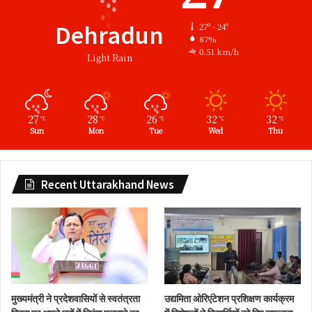
Dehradun
27º - 24º
87%
0.51 km/h
Light Rain
27
28
26
32
32
℃
℃
℃
℃
℃
Sun
Mon
Tue
Wed
Thu
Recent Uttarakhand News
मुख्यमंत्री ने प्रदेशवासियों से स्वतंत्रता
उद्यमिता ओरिएंटेशन प्रशिक्षण कार्यक्रम