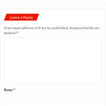
Leave a Reply
Your email address will not be published.
Required fields are
marked
*
C
o
m
m
e
n
t
Name
*
*