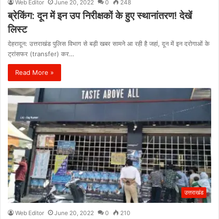
Web Editor
June 20, 2022
0
248
ब्रेकिंग: दून में इन उप निरीक्षकों के हुए स्थानांतरण! देखें
लिस्ट
देहरादून: उत्तराखंड पुलिस विभाग से बड़ी खबर सामने आ रही है जहां, दून में इन दरोगाओं के
ट्रांसफर (transfer) कर…
Read More »
उत्तराखंड
Web Editor
June 20, 2022
0
210