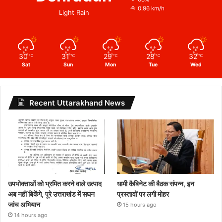
0.96 km/h
Light Rain
30
31
29
28
32
℃
℃
℃
℃
℃
Sat
Sun
Mon
Tue
Wed
Recent Uttarakhand News
उपभोक्ताओं को भ्रमित करने वाले उत्पाद
धामी कैबिनेट की बैठक संपन्न, इन
अब नहीं बिकेंगे, पूरे उत्तराखंड में सघन
प्रस्तावों पर लगी मोहर
जांच अभियान
15 hours ago
14 hours ago