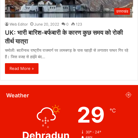
उत्तराखंड
Web Editor
June 20, 2022
0
123
UK: भारी बारिश-बर्फबारी के कारण कुछ समय को रोकी
तीर्थ यात्रा
चमोलीः बदरीनाथ राष्ट्रीय राजमार्ग पर लामबगड़ के पास पहाड़ी से लगातार पत्थर गिर रहे
हैं। जिस वजह से हाईवे बंद…
Read More »
Weather
29
℃
Dehradun
30º - 24º
68%