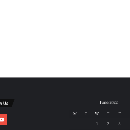
June 2022
w Us
M
T
W
T
F
ebook
YouTube
1
2
3