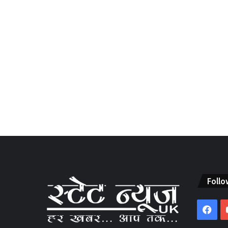
Follo
Fac