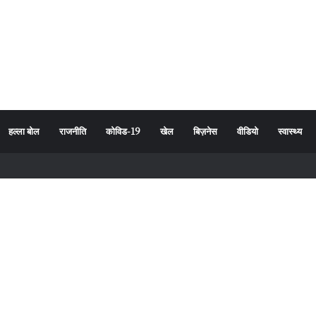
हल्ला बोल
राजनीति
कोविड-19
खेल
बिज़नेस
वीडियो
स्वास्थ्य
उत्पाद अब नहीं बिकेंगे, पूरे उत्तराखंड में सघन जांच अभियान