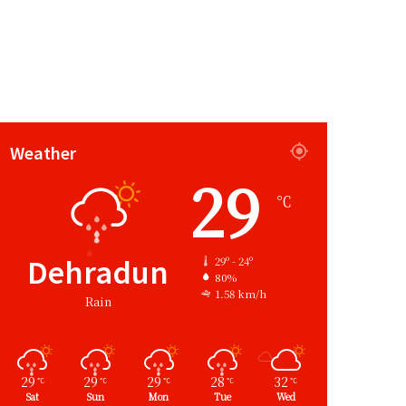
Weather
29
℃
Dehradun
29º - 24º
80%
1.58 km/h
Rain
29
29
29
28
32
℃
℃
℃
℃
℃
Sat
Sun
Mon
Tue
Wed