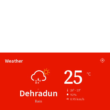
Weather
25
℃
Dehradun
26º - 23º
92%
0.95 km/h
Rain