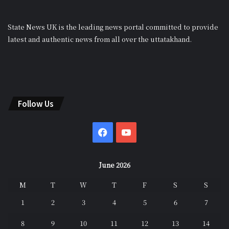
State News UK is the leading news portal committed to provide
latest and authentic news from all over the uttatakhand.
Follow Us
Facebook
YouTube
June 2026
M
T
W
T
F
S
S
1
2
3
4
5
6
7
8
9
10
11
12
13
14