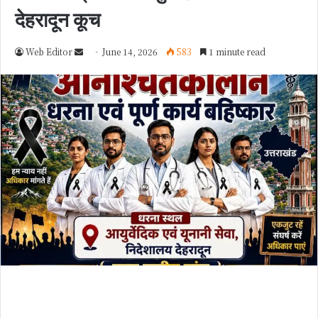
देहरादून कूच
Web Editor
S
June 14, 2026
583
1 minute read
e
n
d
a
n
e
m
a
i
l