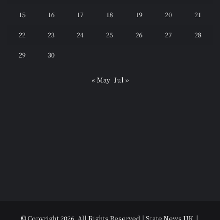
15
16
17
18
19
20
21
22
23
24
25
26
27
28
29
30
« May
Jul »
© Copyright 2026, All Rights Reserved | State News UK |