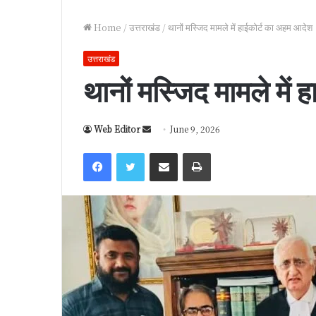
Home
/
उत्तराखंड
/
थानों मस्जिद मामले में हाईकोर्ट का अहम आदेश
उत्तराखंड
थानों मस्जिद मामले में
Web Editor
S
June 9, 2026
e
Facebook
Twitter
Share via Email
Print
n
d
a
n
e
m
a
i
l