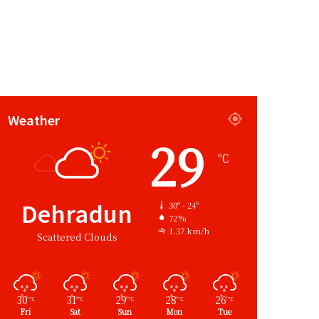
Weather
29
℃
Dehradun
30º - 24º
72%
1.37 km/h
Scattered Clouds
30
31
29
28
26
℃
℃
℃
℃
℃
Fri
Sat
Sun
Mon
Tue