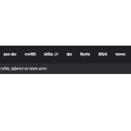
हल्ला बोल
राजनीति
कोविड-19
खेल
बिज़नेस
वीडियो
स्वास्थ्य
्रदेश सचिव, हाईकमान का जताया आभार