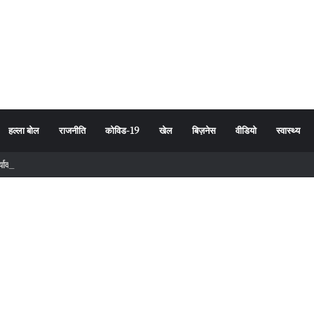
हल्ला बोल
राजनीति
कोविड-19
खेल
बिज़नेस
वीडियो
स्वास्थ्य
र्यावरण संरक्षण का दिया संदेश