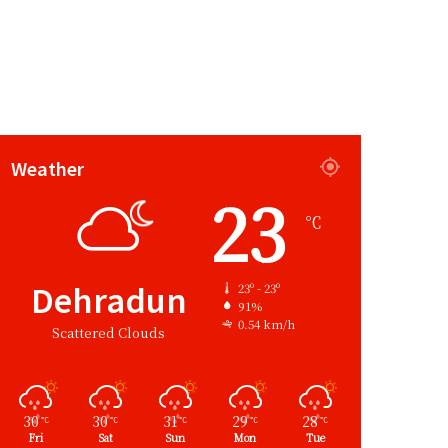
Weather
23
℃
Dehradun
23º - 23º
91%
0.54 km/h
Scattered Clouds
30
30
31
29
28
℃
℃
℃
℃
℃
Fri
Sat
Sun
Mon
Tue