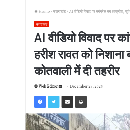
Home
/
उत्तराखंड
/
AI वीडियो विवाद पर कांग्रेस का आक्रोश, पूर
उत्तराखंड
AI वीडियो विवाद पर कां
हरीश रावत को निशाना 
कोतवाली में दी तहरीर
Web Editor
S
December 23, 2025
e
Facebook
Twitter
Share via Email
Print
n
d
a
n
e