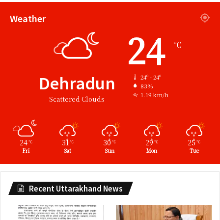
Weather
24
℃
Dehradun
24º - 24º
83%
1.19 km/h
Scattered Clouds
24
31
30
29
25
℃
℃
℃
℃
℃
Fri
Sat
Sun
Mon
Tue
Recent Uttarakhand News