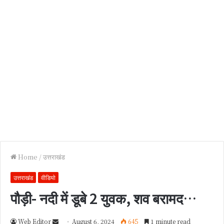
Home
/
उत्तराखंड
उत्तराखंड
वीडियो
पौड़ी- नदी में डूबे 2 युवक, शव बरामद…
Web Editor
S
August 6, 2024
645
1 minute read