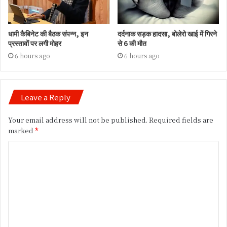
धामी कैबिनेट की बैठक संपन्न, इन
दर्दनाक सड़क हादसा, बोलेरो खाई में गिरने
प्रस्तावों पर लगी मोहर
से 6 की मौत
6 hours ago
6 hours ago
Leave a Reply
Your email address will not be published.
Required fields are
marked
*
C
o
m
m
e
n