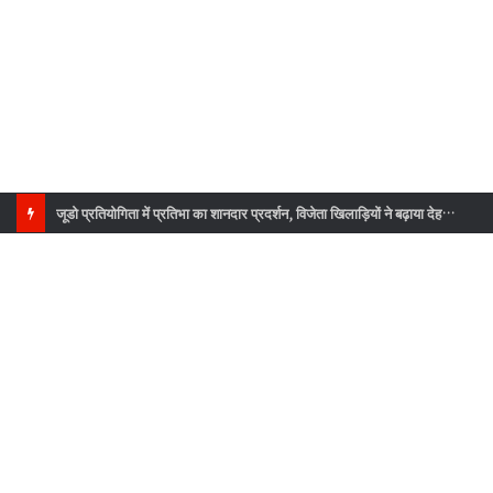
जूडो प्रतियोगिता में प्रतिभा का शानदार प्रदर्शन, विजेता खिलाड़ियों ने बढ़ाया देहरादून का गौरव