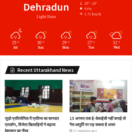
Dehradun
25º - 24º
93%
1.71 km/h
Light Rain
25
30
29
27
32
℃
℃
℃
℃
℃
Sat
Sun
Mon
Tue
Wed
Recent Uttarakhand News
जूडो प्रतियोगिता में प्रतिभा का शानदार
15 अगस्त तक ई-केवाईसी नहीं कराई तो
प्रदर्शन, विजेता खिलाड़ियों ने बढ़ाया
गैस आपूर्ति पर पड़ सकता है असर
देहरादून का गौरव
37 minutes ago