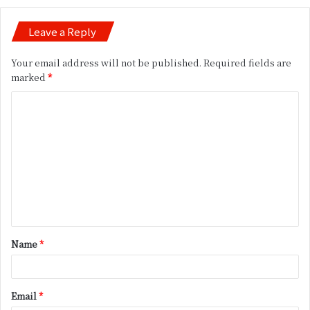
Leave a Reply
Your email address will not be published.
Required fields are
marked
*
C
o
m
m
e
n
t
Name
*
*
Email
*