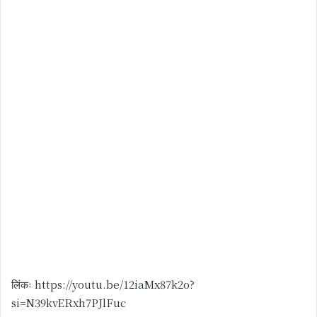
लिंकः https://youtu.be/12iaMx87k2o?
si=N39kvERxh7PJlFuc