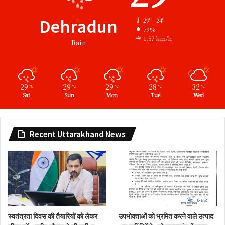
Dehradun
29º - 24º
79%
1.57 km/h
Rain
29
29
29
28
32
℃
℃
℃
℃
℃
Sat
Sun
Mon
Tue
Wed
Recent Uttarakhand News
स्वतंत्रता दिवस की तैयारियों को लेकर
उपभोक्ताओं को भ्रमित करने वाले उत्पाद