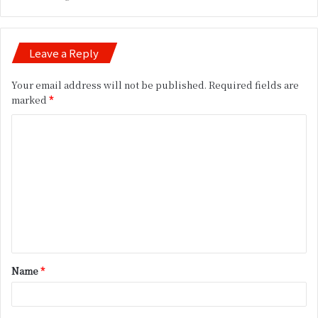
Leave a Reply
Your email address will not be published.
Required fields are
marked
*
C
o
m
m
e
n
t
Name
*
*