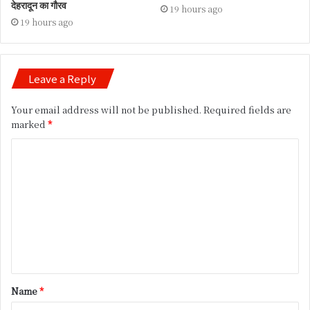
देहरादून का गौरव
19 hours ago
19 hours ago
Leave a Reply
Your email address will not be published.
Required fields are
marked
*
C
o
m
m
e
n
t
Name
*
*