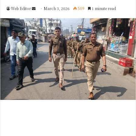
Web Editor
S
March 3, 2026
509
1 minute read
e
n
d
a
n
e
m
a
i
l