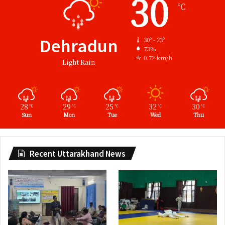
30
℃
Dehradun
30º - 23º
73%
0.72 km/h
Light Rain
28
29
25
32
30
℃
℃
℃
℃
℃
Sun
Mon
Tue
Wed
Thu
Recent Uttarakhand News