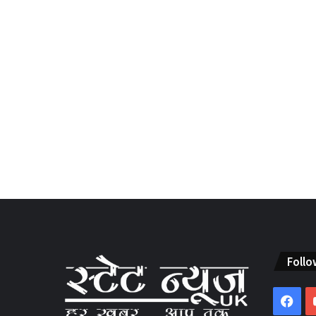
Follo
Fac