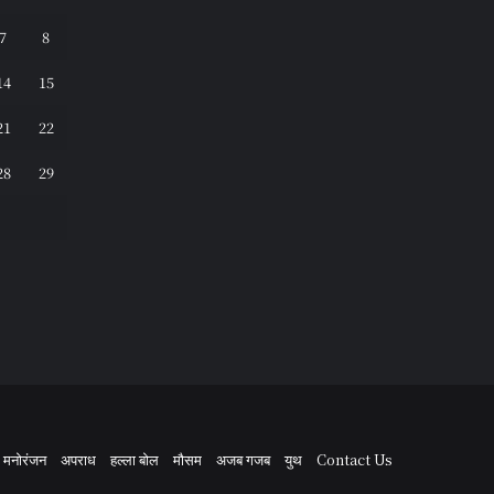
7
8
14
15
21
22
28
29
मनोरंजन
अपराध
हल्ला बोल
मौसम
अजब गजब
युथ
Contact Us