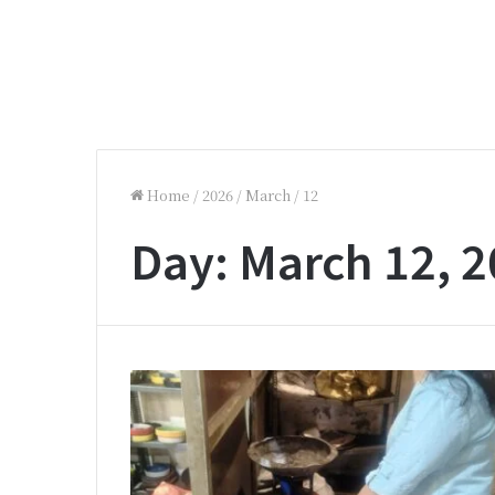
Home
/
2026
/
March
/
12
Day:
March 12, 