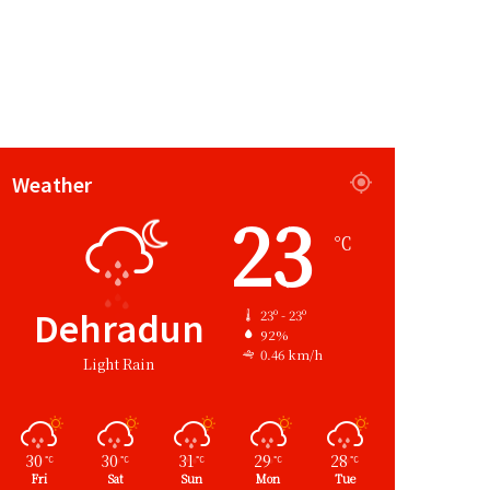
Weather
23
℃
Dehradun
23º - 23º
92%
0.46 km/h
Light Rain
30
30
31
29
28
℃
℃
℃
℃
℃
Fri
Sat
Sun
Mon
Tue