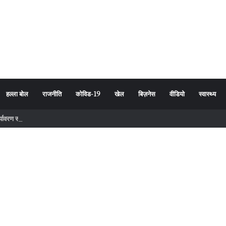
हल्ला बोल
राजनीति
कोविड-19
खेल
बिज़नेस
वीडियो
स्वास्थ्य
र्यावरण संरक्षण का दिया संदेश