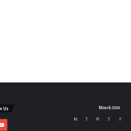
March 2026
w Us
M
T
W
T
F
ebook
YouTube