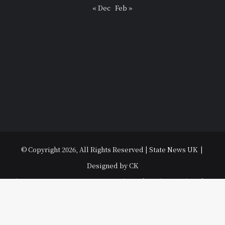
« Dec
Feb »
© Copyright 2026, All Rights Reserved | State News UK |
Designed by CK
विधानसभा चुनाव 2022
उत्तराखंड
उत्तर प्रदेश
धर्म-संस्कृति
राजनीति
पर्यटन
मनोरंजन
अपराध
हल्ला बोल
मौसम
अजब गजब
युथ
Contact Us
Ba
Facebook
YouTube