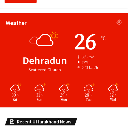
Weather
26
℃
Dehradun
30º - 24º
77%
0.43 km/h
Scattered Clouds
30
31
29
28
32
℃
℃
℃
℃
℃
Sat
Sun
Mon
Tue
Wed
Recent Uttarakhand News