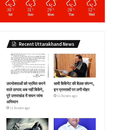
30
31
29
28
32
℃
℃
℃
℃
℃
Sat
Sun
Mon
Tue
Wed
Recent Uttarakhand News
उपभोक्ताओं को भ्रमित करने
धामी कैबिनेट की बैठक संपन्न,
वाले उत्पाद अब नहीं बिकेंगे,
इन प्रस्तावों पर लगी मोहर
पूरे उत्तराखंड में सघन जांच
11 hours ago
अभियान
11 hours ago