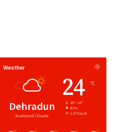
Weather
24
℃
Dehradun
30º - 24º
83%
1.27 km/h
Scattered Clouds