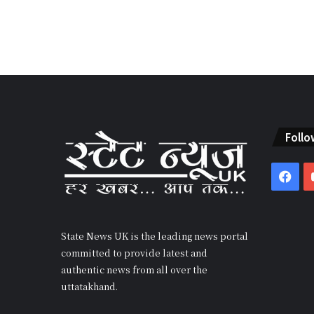
Follo
Fac
State News UK is the leading news portal
committed to provide latest and
authentic news from all over the
uttatakhand.