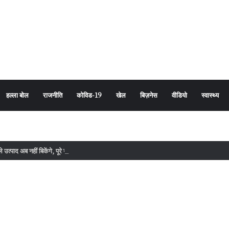
हल्ला बोल
राजनीति
कोविड-19
खेल
बिज़नेस
वीडियो
स्वास्थ्य
उत्पाद अब नहीं बिकेंगे, पूरे उत्तराखंड में सघन जांच अभियान