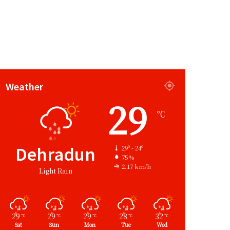
Weather
29
℃
Dehradun
29º - 24º
75%
2.17 km/h
Light Rain
29
29
29
28
32
℃
℃
℃
℃
℃
Sat
Sun
Mon
Tue
Wed