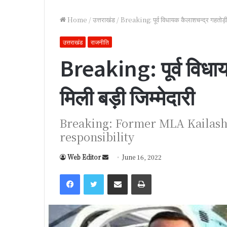
Home
/
उत्तराखंड
/
Breaking: पूर्व विधायक कैलाशचन्द्र गहतोड़ी 
उत्तराखंड
राजनीति
Breaking: पूर्व विधा
मिली बड़ी जिम्मेदारी
Breaking: Former MLA Kailash
responsibility
Web Editor
S
June 16, 2022
e
Facebook
Twitter
Share via Email
Print
n
d
a
n