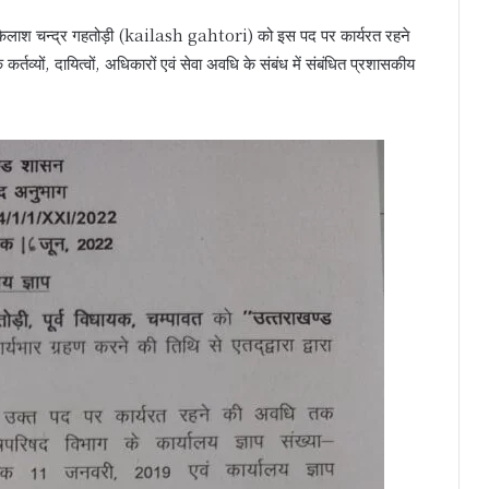
। कैलाश चन्द्र गहतोड़ी (kailash gahtori) को इस पद पर कार्यरत रहने
र्तव्यों, दायित्वों, अधिकारों एवं सेवा अवधि के संबंध में संबंधित प्रशासकीय