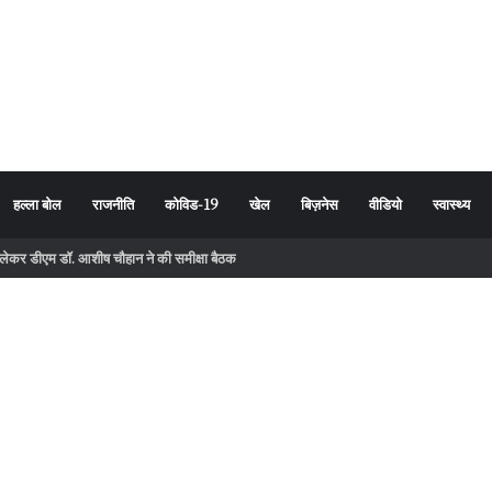
हल्ला बोल
राजनीति
कोविड-19
खेल
बिज़नेस
वीडियो
स्वास्थ्य
ो लेकर डीएम डॉ. आशीष चौहान ने की समीक्षा बैठक