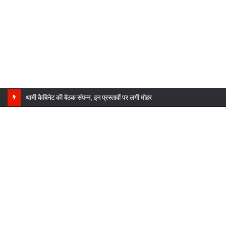
दर्दनाक सड़क हादसा, बोलेरो खाई में गिरने से 6 की मौत