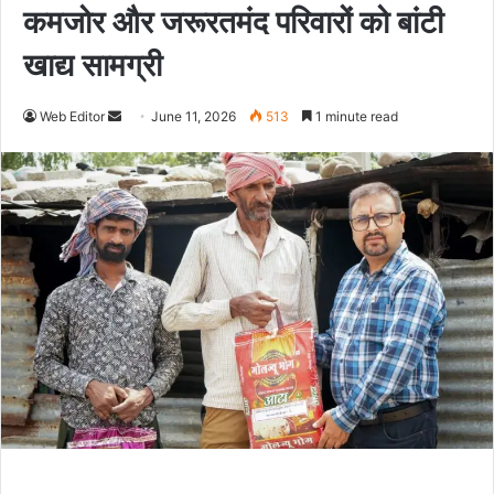
कमजोर और जरूरतमंद परिवारों को बांटी
खाद्य सामग्री
Web Editor
S
June 11, 2026
513
1 minute read
e
n
d
a
n
e
m
a
i
l