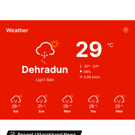
Weather
29
℃
Dehradun
30º - 24º
68%
0.96 km/h
Light Rain
30
31
29
28
32
℃
℃
℃
℃
℃
Sat
Sun
Mon
Tue
Wed
Recent Uttarakhand News