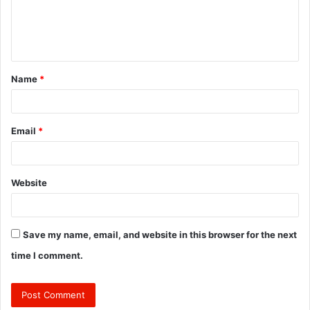
e
n
t
Name
*
*
Email
*
Website
Save my name, email, and website in this browser for the next
time I comment.