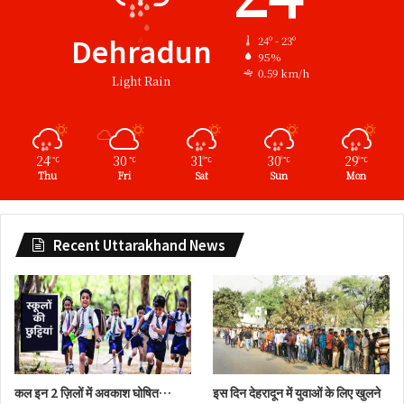
Dehradun
24º - 23º
95%
0.59 km/h
Light Rain
24
30
31
30
29
℃
℃
℃
℃
℃
Thu
Fri
Sat
Sun
Mon
Recent Uttarakhand News
कल इन 2 ज़िलों में अवकाश घोषित…
इस दिन देहरादून में युवाओं के लिए खुलने