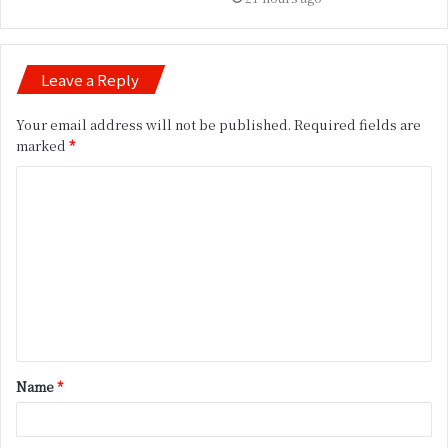
Leave a Reply
Your email address will not be published.
Required fields are
marked
*
C
o
m
m
e
n
t
Name
*
*