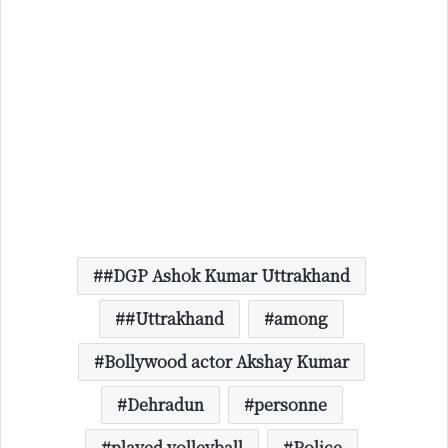
#DGP Ashok Kumar Uttrakhand
#Uttrakhand
among
Bollywood actor Akshay Kumar
Dehradun
personne
played volleyball
Police